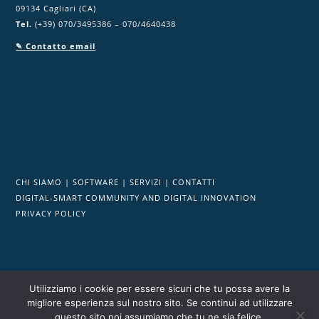
09134 Cagliari (CA)
Tel.
(+39) 070/3495386 – 070/4640438
✎ Contatto email
CHI SIAMO
|
SOFTWARE
|
SERVIZI
|
CONTATTI
DIGITAL-SMART COMMUNITY AND DIGITAL INNOVATION
PRIVACY POLICY
Utilizziamo i cookie per essere sicuri che tu possa avere la
migliore esperienza sul nostro sito. Se continui ad utilizzare
Powered by DigitalPA srl P.I/C.F. 03553050927
|
REA: CA - 280392
questo sito noi assumiamo che tu ne sia felice.