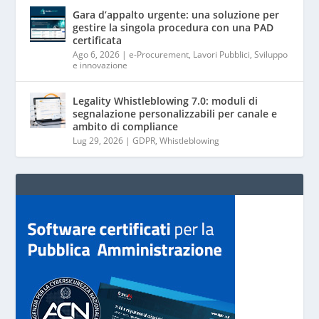
Gara d’appalto urgente: una soluzione per
gestire la singola procedura con una PAD
certificata
Ago 6, 2026
|
e-Procurement
,
Lavori Pubblici
,
Sviluppo
e innovazione
Legality Whistleblowing 7.0: moduli di
segnalazione personalizzabili per canale e
ambito di compliance
Lug 29, 2026
|
GDPR
,
Whistleblowing