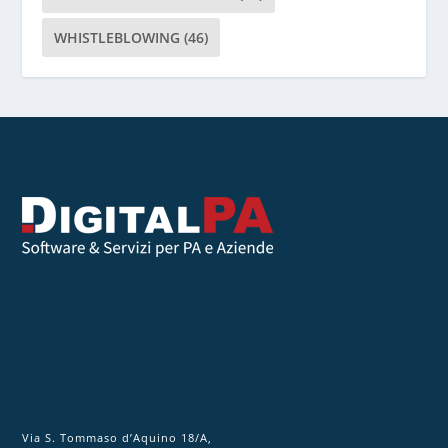
o
WHISTLEBLOWING
(46)
t
o
q
u
e
s
t
o
c
a
m
p
o
.
Via S. Tommaso d’Aquino 18/A,