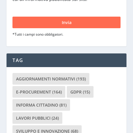
S
i
p
r
*Tutti i campi sono obbligatori.
e
g
a
d
TAG
i
l
a
AGGIORNAMENTI NORMATIVI
(193)
s
c
E-PROCUREMENT
(164)
GDPR
(15)
i
INFORMA CITTADINO
(81)
a
r
LAVORI PUBBLICI
(24)
e
v
SVILUPPO E INNOVAZIONE
(68)
u