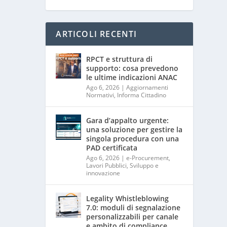
ARTICOLI RECENTI
RPCT e struttura di
supporto: cosa prevedono
le ultime indicazioni ANAC
Ago 6, 2026
|
Aggiornamenti
Normativi
,
Informa Cittadino
Gara d’appalto urgente:
una soluzione per gestire la
singola procedura con una
PAD certificata
Ago 6, 2026
|
e-Procurement
,
Lavori Pubblici
,
Sviluppo e
innovazione
Legality Whistleblowing
7.0: moduli di segnalazione
personalizzabili per canale
e ambito di compliance