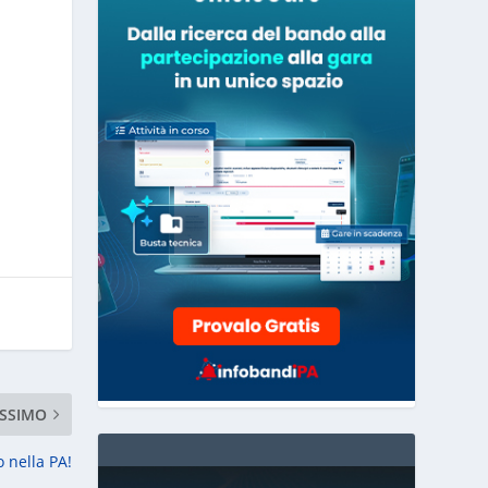
i
SSIMO
o nella PA!