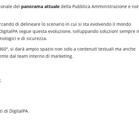
sionale del
panorama attuale
della Pubblica Amministrazione e no
ercando di delineare lo scenario in cui si sta evolvendo il mondo
DigitalPA segue questa evoluzione, sviluppando soluzioni sempre i
nologici e di sicurezza.
360°, si darà ampio spazio non solo a contenuti testuali ma anche
mente dal team interno di marketing.
;
i di DigitalPA.