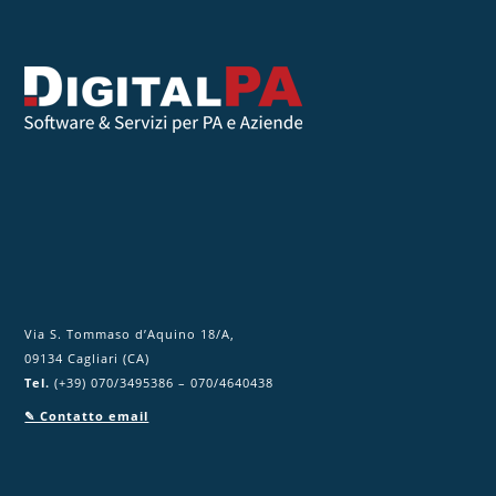
s
t
o
c
a
m
p
o
.
Via S. Tommaso d’Aquino 18/A,
09134 Cagliari (CA)
Tel.
(+39) 070/3495386 – 070/4640438
✎ Contatto email