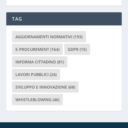
g
a
d
TAG
i
l
a
AGGIORNAMENTI NORMATIVI
(193)
s
c
E-PROCUREMENT
(164)
GDPR
(15)
i
INFORMA CITTADINO
(81)
a
r
LAVORI PUBBLICI
(24)
e
v
SVILUPPO E INNOVAZIONE
(68)
u
o
WHISTLEBLOWING
(46)
t
o
q
u
e