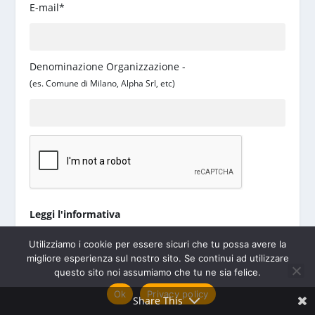
E-mail*
Denominazione Organizzazione -
(es. Comune di Milano, Alpha Srl, etc)
Leggi l'informativa
Ho letto l'
Informativa Privacy
e acconsento al
Utilizziamo i cookie per essere sicuri che tu possa avere la
trattamento dei miei dati personali per le finalità di
migliore esperienza sul nostro sito. Se continui ad utilizzare
cui all'informativa pubblicata sul sito.
questo sito noi assumiamo che tu ne sia felice.
Ok
Privacy policy
S
Share This
i