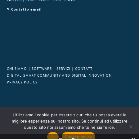
✎ Contatto email
CHI SIAMO
|
SOFTWARE
|
SERVIZI
|
CONTATTI
DIGITAL-SMART COMMUNITY AND DIGITAL INNOVATION
PRIVACY POLICY
Utilizziamo i cookie per essere sicuri che tu possa avere la
migliore esperienza sul nostro sito. Se continui ad utilizzare
Powered by DigitalPA srl P.I/C.F. 03553050927
|
REA: CA - 280392
questo sito noi assumiamo che tu ne sia felice.
| Cap. Soc.: € 105.000,00 i.v.
Ok
Privacy policy