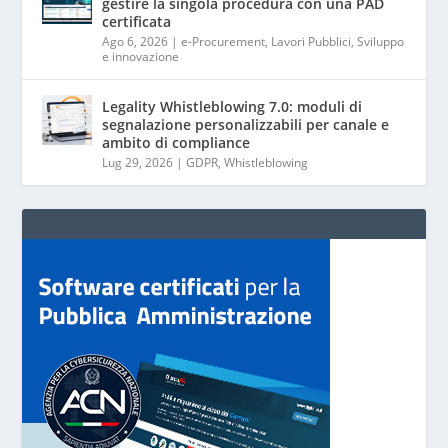
gestire la singola procedura con una PAD
certificata
Ago 6, 2026
|
e-Procurement
,
Lavori Pubblici
,
Sviluppo
e innovazione
Legality Whistleblowing 7.0: moduli di
segnalazione personalizzabili per canale e
ambito di compliance
Lug 29, 2026
|
GDPR
,
Whistleblowing