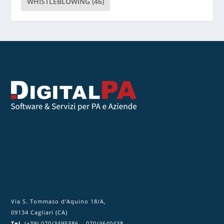
WHISTLEBLOWING
(46)
t
o
q
u
e
s
t
o
c
a
m
p
o
.
Via S. Tommaso d’Aquino 18/A,
09134 Cagliari (CA)
Tel.
(+39) 070/3495386 – 070/4640438