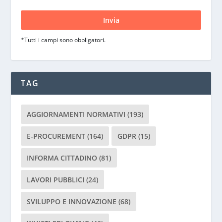
i
p
r
*Tutti i campi sono obbligatori.
e
g
a
d
TAG
i
l
a
AGGIORNAMENTI NORMATIVI
(193)
s
c
E-PROCUREMENT
(164)
GDPR
(15)
i
INFORMA CITTADINO
(81)
a
r
LAVORI PUBBLICI
(24)
e
v
SVILUPPO E INNOVAZIONE
(68)
u
o