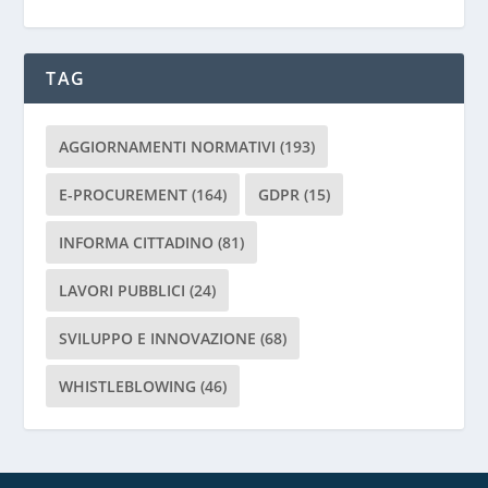
g
a
d
TAG
i
l
a
AGGIORNAMENTI NORMATIVI
(193)
s
c
E-PROCUREMENT
(164)
GDPR
(15)
i
INFORMA CITTADINO
(81)
a
r
LAVORI PUBBLICI
(24)
e
v
SVILUPPO E INNOVAZIONE
(68)
u
o
WHISTLEBLOWING
(46)
t
o
q
u