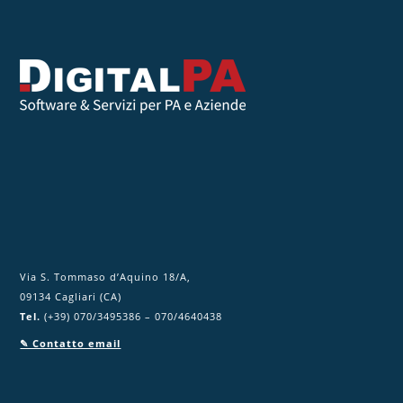
e
s
t
o
c
a
m
p
o
.
Via S. Tommaso d’Aquino 18/A,
09134 Cagliari (CA)
Tel.
(+39) 070/3495386 – 070/4640438
✎ Contatto email