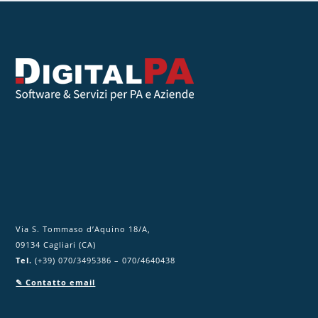
e
s
t
o
c
a
m
p
o
.
Via S. Tommaso d’Aquino 18/A,
09134 Cagliari (CA)
Tel.
(+39) 070/3495386 – 070/4640438
✎ Contatto email