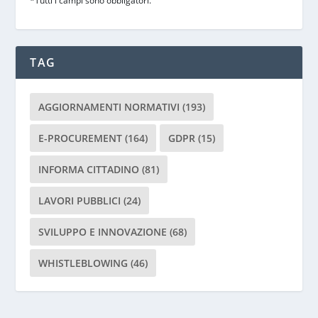
*Tutti i campi sono obbligatori.
e
g
a
d
TAG
i
l
a
AGGIORNAMENTI NORMATIVI
(193)
s
c
E-PROCUREMENT
(164)
GDPR
(15)
i
INFORMA CITTADINO
(81)
a
r
LAVORI PUBBLICI
(24)
e
v
SVILUPPO E INNOVAZIONE
(68)
u
o
WHISTLEBLOWING
(46)
t
o
q
u