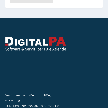
t
o
q
u
e
s
t
o
c
a
m
p
o
.
Via S. Tommaso d’Aquino 18/A,
09134 Cagliari (CA)
Tel.
(+39) 070/3495386 – 070/4640438