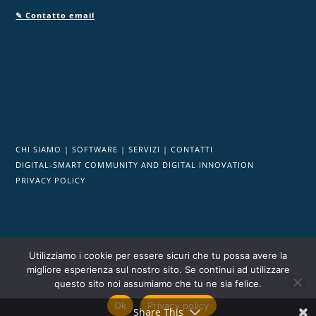
✎ Contatto email
CHI SIAMO
|
SOFTWARE
|
SERVIZI
|
CONTATTI
DIGITAL-SMART COMMUNITY AND DIGITAL INNOVATION
PRIVACY POLICY
Utilizziamo i cookie per essere sicuri che tu possa avere la
migliore esperienza sul nostro sito. Se continui ad utilizzare
Powered by DigitalPA srl P.I/C.F. 03553050927
|
REA: CA - 280392
questo sito noi assumiamo che tu ne sia felice.
| Cap. Soc.: € 105.000,00 i.v.
Ok
Privacy policy
Share This