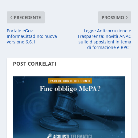
PRECEDENTE
PROSSIMO
Portale eGov
Legge Anticorruzione e
InformaCittadino: nuova
Trasparenza: novità ANAC
versione 6.6.1
sulle disposizioni in tema
di formazione e RPCT
POST CORRELATI