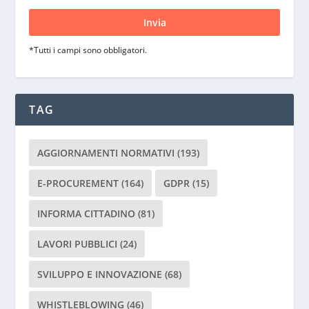
i
p
r
*Tutti i campi sono obbligatori.
e
g
a
d
TAG
i
l
a
AGGIORNAMENTI NORMATIVI
(193)
s
c
E-PROCUREMENT
(164)
GDPR
(15)
i
INFORMA CITTADINO
(81)
a
r
LAVORI PUBBLICI
(24)
e
v
SVILUPPO E INNOVAZIONE
(68)
u
o
WHISTLEBLOWING
(46)