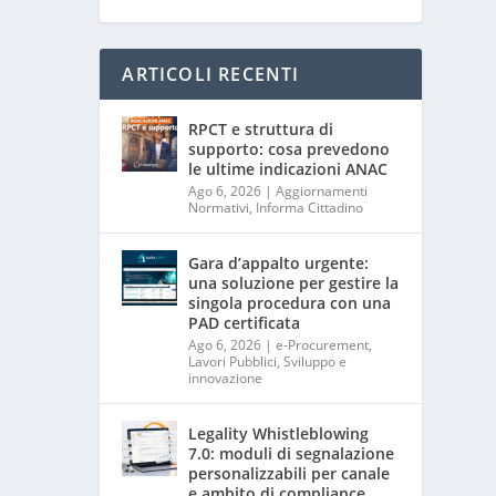
ARTICOLI RECENTI
RPCT e struttura di
supporto: cosa prevedono
le ultime indicazioni ANAC
Ago 6, 2026
|
Aggiornamenti
Normativi
,
Informa Cittadino
Gara d’appalto urgente:
una soluzione per gestire la
singola procedura con una
PAD certificata
Ago 6, 2026
|
e-Procurement
,
Lavori Pubblici
,
Sviluppo e
innovazione
Legality Whistleblowing
7.0: moduli di segnalazione
personalizzabili per canale
e ambito di compliance