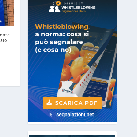
rnate
naio