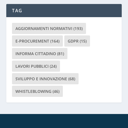
a
d
TAG
i
l
a
AGGIORNAMENTI NORMATIVI
(193)
s
c
E-PROCUREMENT
(164)
GDPR
(15)
i
INFORMA CITTADINO
(81)
a
r
LAVORI PUBBLICI
(24)
e
v
SVILUPPO E INNOVAZIONE
(68)
u
o
WHISTLEBLOWING
(46)
t
o
q
u
e
s