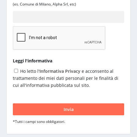
(es. Comune di Milano, Alpha Srl, etc)
Leggi l'informativa
Ho letto l'
Informativa Privacy
e acconsento al
trattamento dei miei dati personali per le finalità di
cui all'informativa pubblicata sul sito.
S
i
p
r
*Tutti i campi sono obbligatori.
e
g