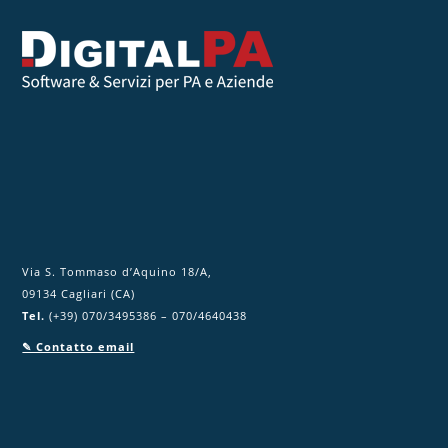
t
o
c
a
m
p
o
.
Via S. Tommaso d’Aquino 18/A,
09134 Cagliari (CA)
Tel.
(+39) 070/3495386 – 070/4640438
✎ Contatto email