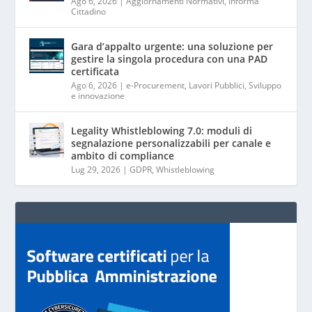
Ago 6, 2026
|
Aggiornamenti Normativi
,
Informa
Cittadino
Gara d’appalto urgente: una soluzione per
gestire la singola procedura con una PAD
certificata
Ago 6, 2026
|
e-Procurement
,
Lavori Pubblici
,
Sviluppo
e innovazione
Legality Whistleblowing 7.0: moduli di
segnalazione personalizzabili per canale e
ambito di compliance
Lug 29, 2026
|
GDPR
,
Whistleblowing