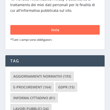
trattamento dei miei dati personali per le finalità di
cui all'informativa pubblicata sul sito.
S
i
p
r
*Tutti i campi sono obbligatori.
e
g
a
d
TAG
i
l
a
AGGIORNAMENTI NORMATIVI
(193)
s
c
E-PROCUREMENT
(164)
GDPR
(15)
i
INFORMA CITTADINO
(81)
a
r
LAVORI PUBBLICI
(24)
e