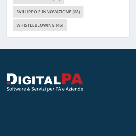
v
SVILUPPO E INNOVAZIONE
(68)
u
o
WHISTLEBLOWING
(46)
t
o
q
u
e
s
t
o
c
a
m
p
o
.