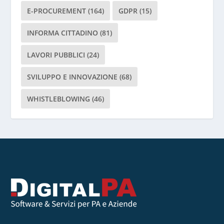
c
E-PROCUREMENT
(164)
GDPR
(15)
i
INFORMA CITTADINO
(81)
a
r
LAVORI PUBBLICI
(24)
e
v
SVILUPPO E INNOVAZIONE
(68)
u
o
WHISTLEBLOWING
(46)
t
o
q
u
e
s
t
o
c
a
m