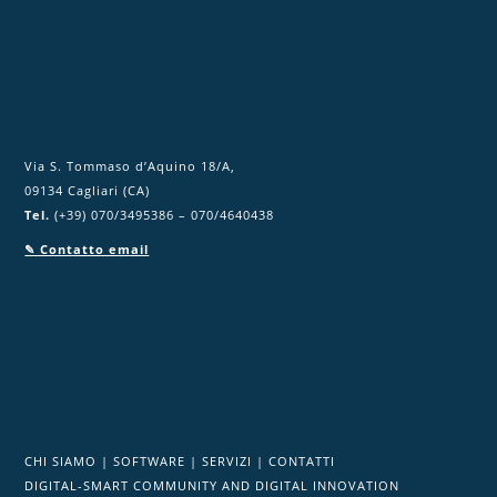
p
o
.
Via S. Tommaso d’Aquino 18/A,
09134 Cagliari (CA)
Tel.
(+39) 070/3495386 – 070/4640438
✎ Contatto email
CHI SIAMO
|
SOFTWARE
|
SERVIZI
|
CONTATTI
DIGITAL-SMART COMMUNITY AND DIGITAL INNOVATION