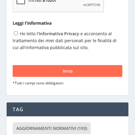
Leggi l'informativa
Ho letto l'
Informativa Privacy
e acconsento al
trattamento dei miei dati personali per le finalità di
cui all'informativa pubblicata sul sito.
S
i
p
r
*Tutti i campi sono obbligatori.
e
g
a
d
TAG
i
l
a
AGGIORNAMENTI NORMATIVI
(193)
s