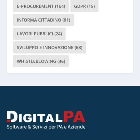
c
E-PROCUREMENT
(164)
GDPR
(15)
i
INFORMA CITTADINO
(81)
a
r
LAVORI PUBBLICI
(24)
e
v
SVILUPPO E INNOVAZIONE
(68)
u
o
WHISTLEBLOWING
(46)
t
o
q
u
e
s
t
o
c
a
m