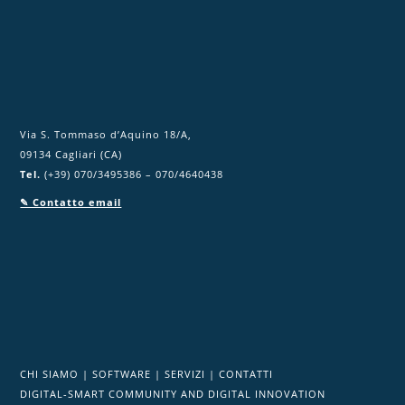
p
o
.
Via S. Tommaso d’Aquino 18/A,
09134 Cagliari (CA)
Tel.
(+39) 070/3495386 – 070/4640438
✎ Contatto email
CHI SIAMO
|
SOFTWARE
|
SERVIZI
|
CONTATTI
DIGITAL-SMART COMMUNITY AND DIGITAL INNOVATION