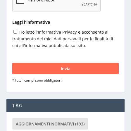
Leggi l'informativa
Ho letto l'
Informativa Privacy
e acconsento al
trattamento dei miei dati personali per le finalità di
cui all'informativa pubblicata sul sito.
S
i
p
r
*Tutti i campi sono obbligatori.
e
g
a
d
TAG
i
l
a
AGGIORNAMENTI NORMATIVI
(193)
s