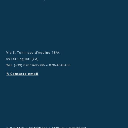
m
p
o
.
Via S. Tommaso d’Aquino 18/A,
09134 Cagliari (CA)
Tel.
(+39) 070/3495386 – 070/4640438
✎ Contatto email