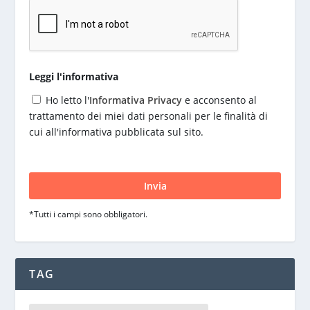
Leggi l'informativa
Ho letto l'
Informativa Privacy
e acconsento al
trattamento dei miei dati personali per le finalità di
cui all'informativa pubblicata sul sito.
S
i
p
r
*Tutti i campi sono obbligatori.
e
g
a
d
TAG
i
l