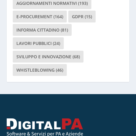
a
AGGIORNAMENTI NORMATIVI
(193)
s
c
E-PROCUREMENT
(164)
GDPR
(15)
i
INFORMA CITTADINO
(81)
a
r
LAVORI PUBBLICI
(24)
e
v
SVILUPPO E INNOVAZIONE
(68)
u
o
WHISTLEBLOWING
(46)
t
o
q
u
e
s
t
o
c
a