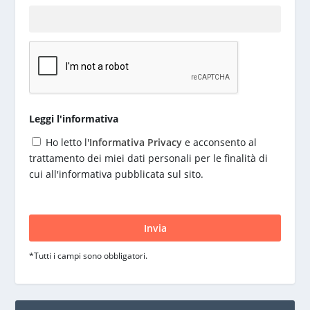
Leggi l'informativa
Ho letto l'
Informativa Privacy
e acconsento al
trattamento dei miei dati personali per le finalità di
cui all'informativa pubblicata sul sito.
S
i
p
r
*Tutti i campi sono obbligatori.
e
g
a
d