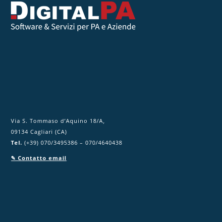
o
c
a
m
p
o
.
Via S. Tommaso d’Aquino 18/A,
09134 Cagliari (CA)
Tel.
(+39) 070/3495386 – 070/4640438
✎ Contatto email