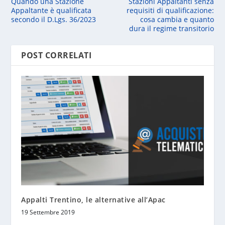
Quando una Stazione
Stazioni Appaltanti senza
Appaltante è qualificata
requisiti di qualificazione:
secondo il D.Lgs. 36/2023
cosa cambia e quanto
dura il regime transitorio
POST CORRELATI
Appalti Trentino, le alternative all’Apac
19 Settembre 2019