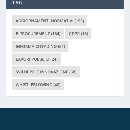
TAG
i
l
a
AGGIORNAMENTI NORMATIVI
(193)
s
c
E-PROCUREMENT
(164)
GDPR
(15)
i
INFORMA CITTADINO
(81)
a
r
LAVORI PUBBLICI
(24)
e
v
SVILUPPO E INNOVAZIONE
(68)
u
o
WHISTLEBLOWING
(46)
t
o
q
u
e
s
t