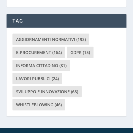
g
a
d
TAG
i
l
a
AGGIORNAMENTI NORMATIVI
(193)
s
c
E-PROCUREMENT
(164)
GDPR
(15)
i
INFORMA CITTADINO
(81)
a
r
LAVORI PUBBLICI
(24)
e
v
SVILUPPO E INNOVAZIONE
(68)
u
o
WHISTLEBLOWING
(46)
t
o
q
u