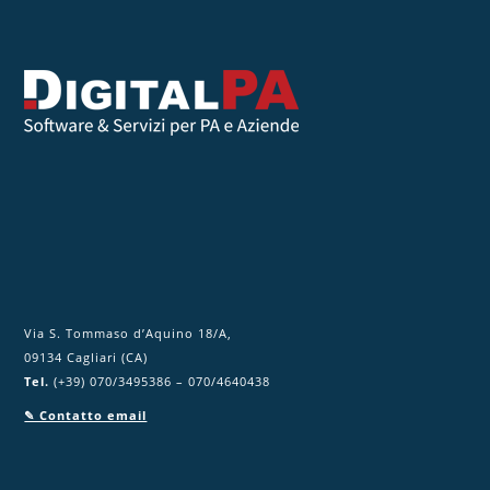
e
s
t
o
c
a
m
p
o
.
Via S. Tommaso d’Aquino 18/A,
09134 Cagliari (CA)
Tel.
(+39) 070/3495386 – 070/4640438
✎ Contatto email