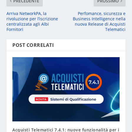
PRECEDENTE
PROSSIMO
Arriva NetworkPA, la
Perfomance, sicurezza e
rivoluzione per l’iscrizione
Business Intelligence nella
centralizzata agli Albi
nuova Release di Acquisti
Fornitori
Telematici
POST CORRELATI
Acquisti Telematici 7.4.1: nuove funzionalità per i